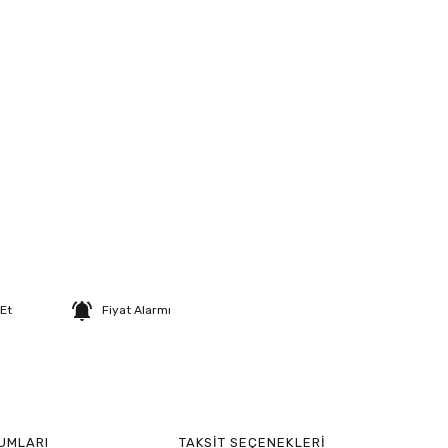
 Et
Fiyat Alarmı
UMLARI
TAKSIT SEÇENEKLERI