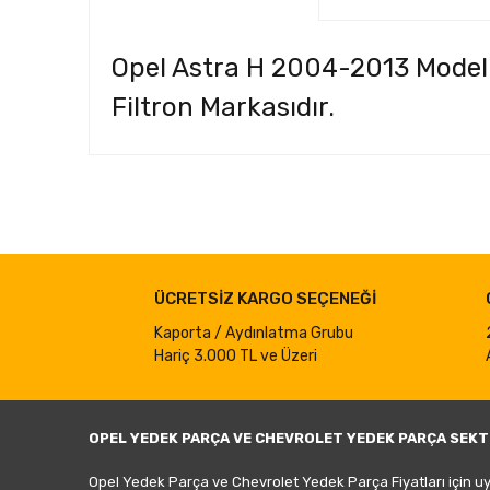
Opel Astra H 2004-2013 Modelle
Filtron Markasıdır.
Bu ürünün fiyat bilgisi, resim, ürün açıklamalarında ve d
Görüş ve önerileriniz için teşekkür ederiz.
Ürün resmi kalitesiz, bozuk veya görüntülenemiyor.
ÜCRETSİZ KARGO SEÇENEĞİ
Ürün açıklamasında eksik bilgiler bulunuyor.
Ürün bilgilerinde hatalar bulunuyor.
Kaporta / Aydınlatma Grubu
Hariç 3.000 TL ve Üzeri
Ürün fiyatı diğer sitelerden daha pahalı.
Bu ürüne benzer farklı alternatifler olmalı.
OPEL YEDEK PARÇA VE CHEVROLET YEDEK PARÇA SEKT
Opel Yedek Parça ve Chevrolet Yedek Parça Fiyatları için u