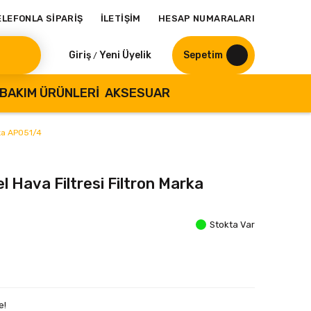
ELEFONLA SİPARİŞ
İLETİŞİM
HESAP NUMARALARI
Giriş
Yeni Üyelik
Sepetim
/
BAKIM ÜRÜNLERI
AKSESUAR
rka AP051/4
el Hava Filtresi Filtron Marka
Stokta Var
e!