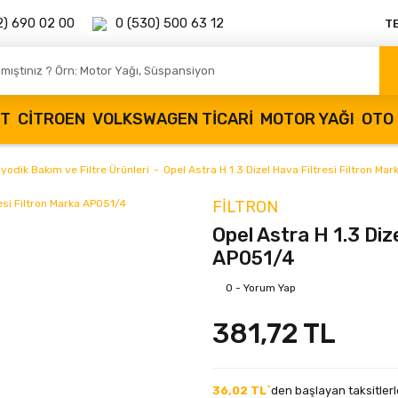
2) 690 02 00
0 (530) 500 63 12
T
OT
CITROEN
VOLKSWAGEN TICARI
MOTOR YAĞI
OTO 
iyodik Bakım ve Filtre Ürünleri
Opel Astra H 1.3 Dizel Hava Filtresi Filtron Ma
FILTRON
Opel Astra H 1.3 Diz
AP051/4
0 - Yorum Yap
381,72 TL
36,02 TL`
den başlayan taksitlerl