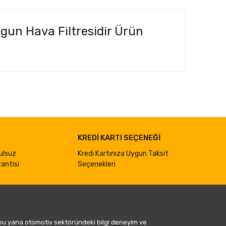
ygun Hava Filtresidir Ürün
ımıza iletebilirsiniz.
KREDİ KARTI SEÇENEĞİ
ulsuz
Kredi Kartınıza Uygun Taksit
antisi
Seçenekleri
 bu yana otomotiv sektöründeki bilgi deneyim ve