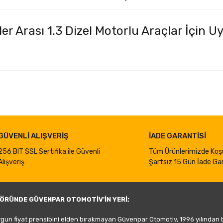
r Arası 1.3 Dizel Motorlu Araçlar İçin U
iğer konularda yetersiz gördüğünüz noktaları öneri formunu kullanarak taraf
Bu ürüne ilk yorumu siz yapın!
Yorum Yaz
GÜVENLİ ALIŞVERİŞ
İADE GARANTİSİ
256 BIT SSL Sertifika ile Güvenli
Tüm Ürünlerimizde Koş
Alışveriş
Şartsız 15 Gün İade Gar
ÖRÜNDE GÜVENPAR OTOMOTİV'İN YERİ;
ygun fiyat prensibini elden bırakmayan Güvenpar Otomotiv, 1996 yılından