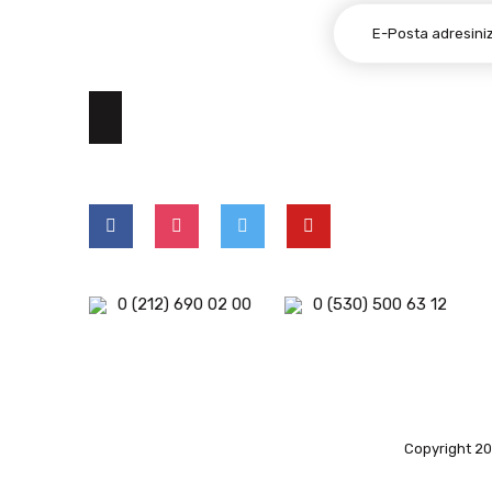
E-BÜLTEN ABONELİĞİ
0 (212) 690 02 00
0 (530) 500 63 12
Copyright 202
islami
deneme
kuşadası
deneme