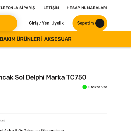
ELEFONLA SİPARİŞ
İLETİŞİM
HESAP NUMARALARI
Giriş
Yeni Üyelik
Sepetim
/
BAKIM ÜRÜNLERI
AKSESUAR
ıncak Sol Delphi Marka TC750
Stokta Var
le!
el Astra G Ön Takım ve Süspansiyon