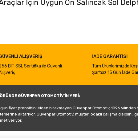
raçlar İçin Uygun Ön Salıncak Sol Delph
iğer konularda yetersiz gördüğünüz noktaları öneri formunu kullanarak taraf
Bu ürüne ilk yorumu siz yapın!
Yorum Yaz
GÜVENLİ ALIŞVERİŞ
İADE GARANTİSİ
256 BIT SSL Sertifika ile Güvenli
Tüm Ürünlerimizde Koş
Alışveriş
Şartsız 15 Gün İade Gar
ÖRÜNDE GÜVENPAR OTOMOTİV'İN YERİ;
ygun fiyat prensibini elden bırakmayan Güvenpar Otomotiv, 1996 yılından
şterilerine aktarıyor. Güvenpar Otomotiv, müşteri odaklı çalışma disiplini, 
met veriyor.
Gönder