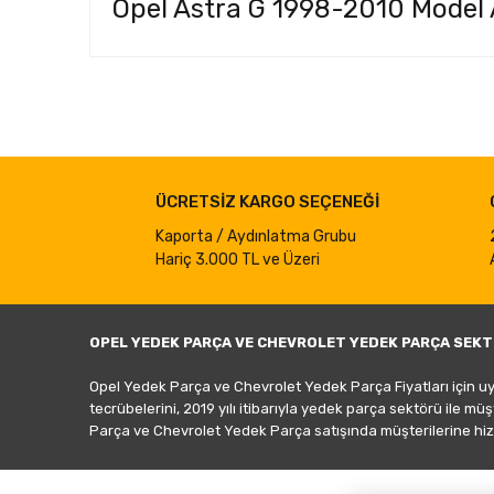
Opel Astra G 1998-2010 Model A
Bu ürünün fiyat bilgisi, resim, ürün açıklamalarında ve d
Görüş ve önerileriniz için teşekkür ederiz.
Ürün resmi kalitesiz, bozuk veya görüntülenemiyor.
ÜCRETSİZ KARGO SEÇENEĞİ
Ürün açıklamasında eksik bilgiler bulunuyor.
Ürün bilgilerinde hatalar bulunuyor.
Kaporta / Aydınlatma Grubu
Hariç 3.000 TL ve Üzeri
Ürün fiyatı diğer sitelerden daha pahalı.
Bu ürüne benzer farklı alternatifler olmalı.
OPEL YEDEK PARÇA VE CHEVROLET YEDEK PARÇA SEKT
Opel Yedek Parça ve Chevrolet Yedek Parça Fiyatları için u
tecrübelerini, 2019 yılı itibarıyla yedek parça sektörü ile mü
Parça ve Chevrolet Yedek Parça satışında müşterilerine hiz