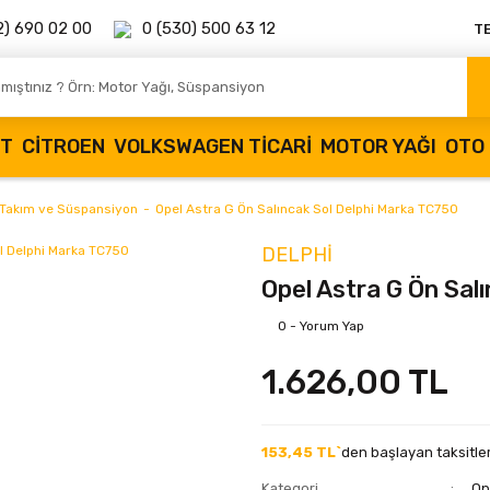
2) 690 02 00
0 (530) 500 63 12
T
OT
CITROEN
VOLKSWAGEN TICARI
MOTOR YAĞI
OTO 
 Takım ve Süspansiyon
Opel Astra G Ön Salıncak Sol Delphi Marka TC750
DELPHI
Opel Astra G Ön Sal
0 - Yorum Yap
1.626,00 TL
153,45 TL`
den başlayan taksitler
Kategori
Op