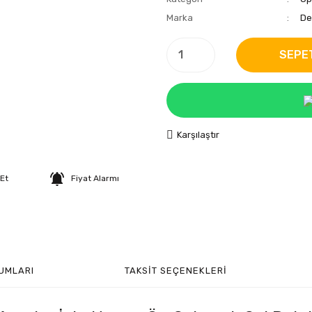
Marka
De
SEPE
Karşılaştır
 Et
Fiyat Alarmı
UMLARI
TAKSIT SEÇENEKLERI