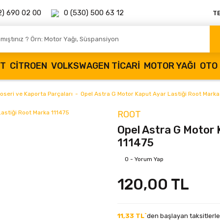
2) 690 02 00
0 (530) 500 63 12
T
OT
CITROEN
VOLKSWAGEN TICARI
MOTOR YAĞI
OTO 
oseri ve Kaporta Parçaları
Opel Astra G Motor Kaput Ayar Lastiği Root Marka
ROOT
Opel Astra G Motor 
111475
0 - Yorum Yap
120,00 TL
11,33 TL`
den başlayan taksitlerle