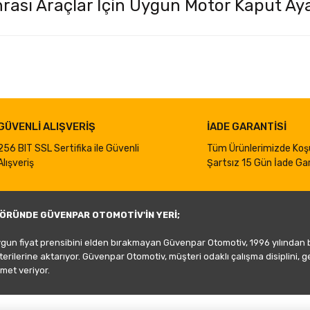
rası Araçlar İçin Uygun Motor Kaput Aya
iğer konularda yetersiz gördüğünüz noktaları öneri formunu kullanarak taraf
Bu ürüne ilk yorumu siz yapın!
Yorum Yaz
GÜVENLİ ALIŞVERİŞ
İADE GARANTİSİ
256 BIT SSL Sertifika ile Güvenli
Tüm Ürünlerimizde Koş
Alışveriş
Şartsız 15 Gün İade Gar
ÖRÜNDE GÜVENPAR OTOMOTİV'İN YERİ;
ygun fiyat prensibini elden bırakmayan Güvenpar Otomotiv, 1996 yılından
şterilerine aktarıyor. Güvenpar Otomotiv, müşteri odaklı çalışma disiplini, 
met veriyor.
Gönder