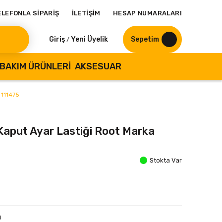
ELEFONLA SİPARİŞ
İLETİŞİM
HESAP NUMARALARI
Giriş
Yeni Üyelik
Sepetim
/
BAKIM ÜRÜNLERI
AKSESUAR
 111475
Kaput Ayar Lastiği Root Marka
Stokta Var
!