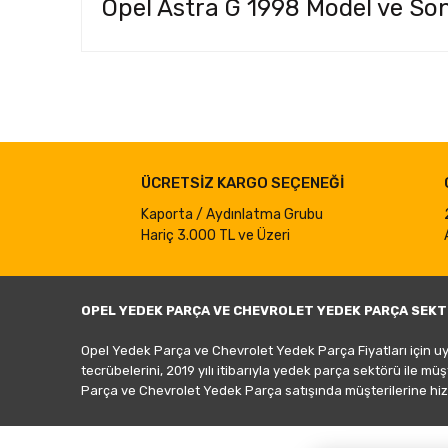
Opel Astra G 1998 Model ve Son
Bu ürünün fiyat bilgisi, resim, ürün açıklamalarında ve d
Görüş ve önerileriniz için teşekkür ederiz.
Ürün resmi kalitesiz, bozuk veya görüntülenemiyor.
ÜCRETSİZ KARGO SEÇENEĞİ
Ürün açıklamasında eksik bilgiler bulunuyor.
Ürün bilgilerinde hatalar bulunuyor.
Kaporta / Aydınlatma Grubu
Hariç 3.000 TL ve Üzeri
Ürün fiyatı diğer sitelerden daha pahalı.
Bu ürüne benzer farklı alternatifler olmalı.
OPEL YEDEK PARÇA VE CHEVROLET YEDEK PARÇA SEKT
Opel Yedek Parça ve Chevrolet Yedek Parça Fiyatları için u
tecrübelerini, 2019 yılı itibarıyla yedek parça sektörü ile mü
Parça ve Chevrolet Yedek Parça satışında müşterilerine hiz