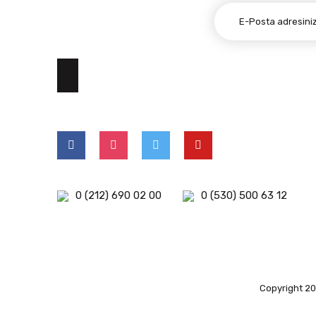
E-BÜLTEN ABONELİĞİ
0 (212) 690 02 00
0 (530) 500 63 12
Copyright 202
islami
deneme
kuşadası
deneme