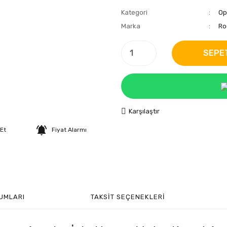
Kategori
Op
Marka
Ro
SEPE
Karşılaştır
 Et
Fiyat Alarmı
UMLARI
TAKSIT SEÇENEKLERI