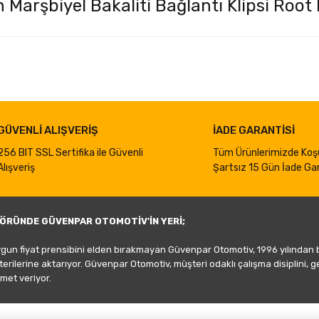
 Marşbiyel Bakaliti Bağlantı Klipsi Root 
iğer konularda yetersiz gördüğünüz noktaları öneri formunu kullanarak taraf
Bu ürüne ilk yorumu siz yapın!
Yorum Yaz
GÜVENLİ ALIŞVERİŞ
İADE GARANTİSİ
256 BIT SSL Sertifika ile Güvenli
Tüm Ürünlerimizde Koş
Alışveriş
Şartsız 15 Gün İade Gar
ÖRÜNDE GÜVENPAR OTOMOTİV'İN YERİ;
ygun fiyat prensibini elden bırakmayan Güvenpar Otomotiv, 1996 yılından
şterilerine aktarıyor. Güvenpar Otomotiv, müşteri odaklı çalışma disiplini, 
met veriyor.
Gönder