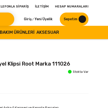
ELEFONLA SİPARİŞ
İLETİŞİM
HESAP NUMARALARI
Giriş
Yeni Üyelik
Sepetim
/
BAKIM ÜRÜNLERI
AKSESUAR
yel Klipsi Root Marka 111026
Stokta Var
el Astra G Karoseri ve Kaporta Parçaları