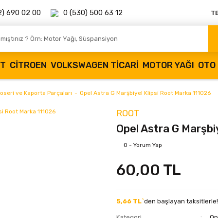
2) 690 02 00
0 (530) 500 63 12
T
OT
CITROEN
VOLKSWAGEN TICARI
MOTOR YAĞI
OTO 
oseri ve Kaporta Parçaları
Opel Astra G Marşbiyel Klipsi Root Marka 111026
ROOT
Opel Astra G Marşbi
0 - Yorum Yap
60,00 TL
5,66 TL`
den başlayan taksitlerle!
Kategori
Op