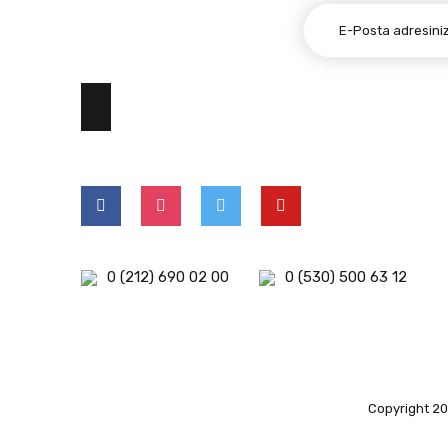
E-BÜLTEN ABONELİĞİ
0 (212) 690 02 00
0 (530) 500 63 12
Copyright 202
islami
deneme
kuşadası
deneme