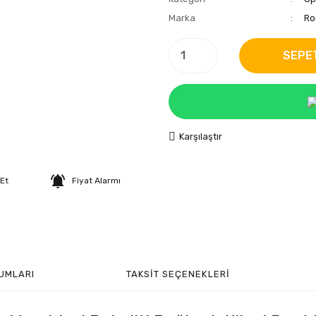
Marka
Ro
SEPE
Karşılaştır
 Et
Fiyat Alarmı
UMLARI
TAKSIT SEÇENEKLERI