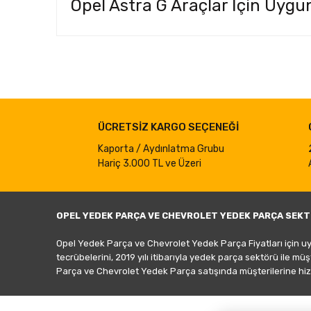
Opel Astra G Araçlar İçin Uygun
Bu ürünün fiyat bilgisi, resim, ürün açıklamalarında ve d
Görüş ve önerileriniz için teşekkür ederiz.
Ürün resmi kalitesiz, bozuk veya görüntülenemiyor.
ÜCRETSİZ KARGO SEÇENEĞİ
Ürün açıklamasında eksik bilgiler bulunuyor.
Ürün bilgilerinde hatalar bulunuyor.
Kaporta / Aydınlatma Grubu
Hariç 3.000 TL ve Üzeri
Ürün fiyatı diğer sitelerden daha pahalı.
Bu ürüne benzer farklı alternatifler olmalı.
OPEL YEDEK PARÇA VE CHEVROLET YEDEK PARÇA SEKT
Opel Yedek Parça ve Chevrolet Yedek Parça Fiyatları için u
tecrübelerini, 2019 yılı itibarıyla yedek parça sektörü ile mü
Parça ve Chevrolet Yedek Parça satışında müşterilerine hiz