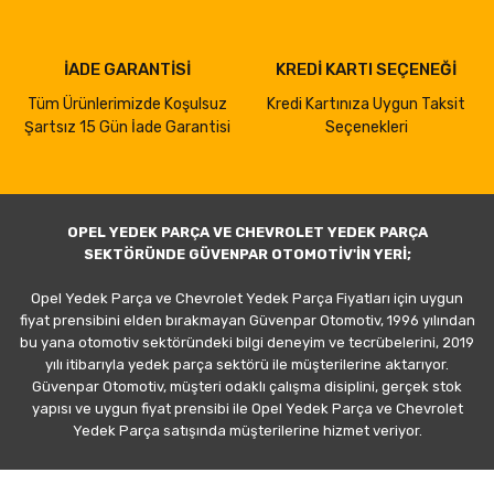
İADE GARANTİSİ
KREDİ KARTI SEÇENEĞİ
Tüm Ürünlerimizde Koşulsuz
Kredi Kartınıza Uygun Taksit
Şartsız 15 Gün İade Garantisi
Seçenekleri
OPEL YEDEK PARÇA VE CHEVROLET YEDEK PARÇA
SEKTÖRÜNDE GÜVENPAR OTOMOTİV'İN YERİ;
Opel Yedek Parça ve Chevrolet Yedek Parça Fiyatları için uygun
fiyat prensibini elden bırakmayan Güvenpar Otomotiv, 1996 yılından
bu yana otomotiv sektöründeki bilgi deneyim ve tecrübelerini, 2019
yılı itibarıyla yedek parça sektörü ile müşterilerine aktarıyor.
Güvenpar Otomotiv, müşteri odaklı çalışma disiplini, gerçek stok
yapısı ve uygun fiyat prensibi ile Opel Yedek Parça ve Chevrolet
Yedek Parça satışında müşterilerine hizmet veriyor.