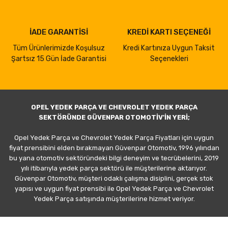
İADE GARANTİSİ
KREDİ KARTI SEÇENEĞİ
Tüm Ürünlerimizde Koşulsuz
Kredi Kartınıza Uygun Taksit
Şartsız 15 Gün İade Garantisi
Seçenekleri
OPEL YEDEK PARÇA VE CHEVROLET YEDEK PARÇA
SEKTÖRÜNDE GÜVENPAR OTOMOTİV'İN YERİ;
Opel Yedek Parça ve Chevrolet Yedek Parça Fiyatları için uygun
fiyat prensibini elden bırakmayan Güvenpar Otomotiv, 1996 yılından
bu yana otomotiv sektöründeki bilgi deneyim ve tecrübelerini, 2019
yılı itibarıyla yedek parça sektörü ile müşterilerine aktarıyor.
Güvenpar Otomotiv, müşteri odaklı çalışma disiplini, gerçek stok
yapısı ve uygun fiyat prensibi ile Opel Yedek Parça ve Chevrolet
Yedek Parça satışında müşterilerine hizmet veriyor.