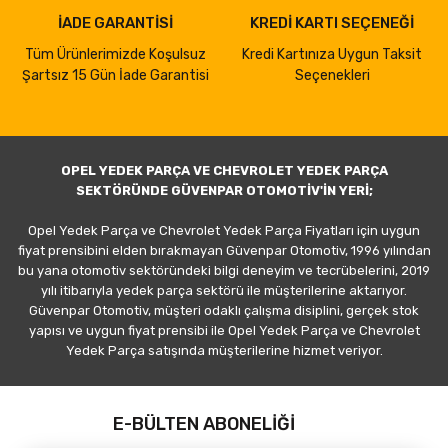
İADE GARANTİSİ
KREDİ KARTI SEÇENEĞİ
Tüm Ürünlerimizde Koşulsuz
Kredi Kartınıza Uygun Taksit
Şartsız 15 Gün İade Garantisi
Seçenekleri
OPEL YEDEK PARÇA VE CHEVROLET YEDEK PARÇA
SEKTÖRÜNDE GÜVENPAR OTOMOTİV'İN YERİ;
Opel Yedek Parça ve Chevrolet Yedek Parça Fiyatları için uygun
fiyat prensibini elden bırakmayan Güvenpar Otomotiv, 1996 yılından
bu yana otomotiv sektöründeki bilgi deneyim ve tecrübelerini, 2019
yılı itibarıyla yedek parça sektörü ile müşterilerine aktarıyor.
Güvenpar Otomotiv, müşteri odaklı çalışma disiplini, gerçek stok
yapısı ve uygun fiyat prensibi ile Opel Yedek Parça ve Chevrolet
Yedek Parça satışında müşterilerine hizmet veriyor.
E-BÜLTEN ABONELİĞİ