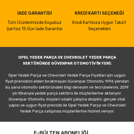
İADE GARANTİSİ
KREDİ KARTI SEÇENEĞİ
Tüm Ürünlerimizde Koşulsuz
Kredi Kartınıza Uygun Taksit
Şartsız 15 Gün İade Garantisi
Seçenekleri
OPEL YEDEK PARÇA VE CHEVROLET YEDEK PARÇA
SEKTÖRÜNDE GÜVENPAR OTOMOTİV'İN YERİ;
Opel Yedek Parça ve Chevrolet Yedek Parça Fiyatları için uygun
fiyat prensibini elden bırakmayan Güvenpar Otomotiv, 1996 yılından
bu yana otomotiv sektöründeki bilgi deneyim ve tecrübelerini, 2019
yılı itibarıyla yedek parça sektörü ile müşterilerine aktarıyor.
Güvenpar Otomotiv, müşteri odaklı çalışma disiplini, gerçek stok
yapısı ve uygun fiyat prensibi ile Opel Yedek Parça ve Chevrolet
Yedek Parça satışında müşterilerine hizmet veriyor.
E-BÜLTEN ABONELİĞİ