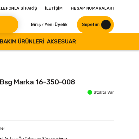
ELEFONLA SİPARİŞ
İLETİŞİM
HESAP NUMARALARI
Giriş
Yeni Üyelik
Sepetim
/
BAKIM ÜRÜNLERI
AKSESUAR
s Bsg Marka 16-350-008
Stokta Var
le!
el Antara Ön Takım ve Süspansiyon