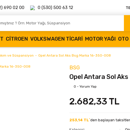
2) 690 02 00
0 (530) 500 63 12
T
OT
CITROEN
VOLKSWAGEN TICARI
MOTOR YAĞI
OTO 
akım ve Süspansiyon
Opel Antara Sol Aks Bsg Marka 16-350-008
BSG
Opel Antara Sol Ak
0 - Yorum Yap
2.682,33 TL
253,14 TL`
den başlayan taksitler
Kategori
Op