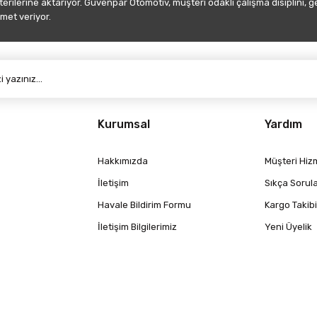
şterilerine aktarıyor. Güvenpar Otomotiv, müşteri odaklı çalışma disiplini, 
met veriyor.
Gönder
Kurumsal
Yardım
Hakkımızda
Müşteri Hizm
İletişim
Sıkça Sorul
Havale Bildirim Formu
Kargo Takibi
İletişim Bilgilerimiz
Yeni Üyelik