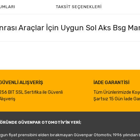
UMLARI
TAKSIT SEÇENEKLERI
rası Araçlar İçin Uygun Sol Aks Bsg Mar
iğer konularda yetersiz gördüğünüz noktaları öneri formunu kullanarak taraf
Bu ürüne ilk yorumu siz yapın!
Yorum Yaz
GÜVENLİ ALIŞVERİŞ
İADE GARANTİSİ
256 BIT SSL Sertifika ile Güvenli
Tüm Ürünlerimizde Koş
Alışveriş
Şartsız 15 Gün İade Gar
ÖRÜNDE GÜVENPAR OTOMOTİV'İN YERİ;
ygun fiyat prensibini elden bırakmayan Güvenpar Otomotiv, 1996 yılından