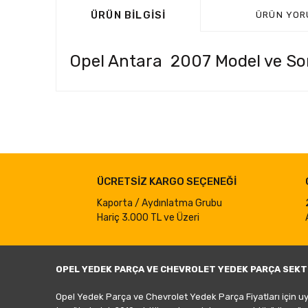
ÜRÜN BILGISI
ÜRÜN YOR
Opel Antara 2007 Model ve Son
Bu ürünün fiyat bilgisi, resim, ürün açıklamalarında ve d
Görüş ve önerileriniz için teşekkür ederiz.
Ürün resmi kalitesiz, bozuk veya görüntülenemiyor.
ÜCRETSİZ KARGO SEÇENEĞİ
Ürün açıklamasında eksik bilgiler bulunuyor.
Ürün bilgilerinde hatalar bulunuyor.
Kaporta / Aydınlatma Grubu
Hariç 3.000 TL ve Üzeri
Ürün fiyatı diğer sitelerden daha pahalı.
Bu ürüne benzer farklı alternatifler olmalı.
OPEL YEDEK PARÇA VE CHEVROLET YEDEK PARÇA SEKT
Opel Yedek Parça ve Chevrolet Yedek Parça Fiyatları için u