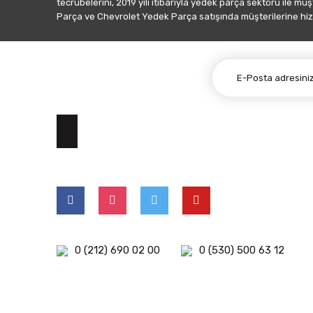
tecrübelerini, 2019 yılı itibarıyla yedek parça sektörü ile mü
Parça ve Chevrolet Yedek Parça satışında müşterilerine hiz
E-BÜLTEN ABONELİĞİ
0 (212) 690 02 00
0 (530) 500 63 12