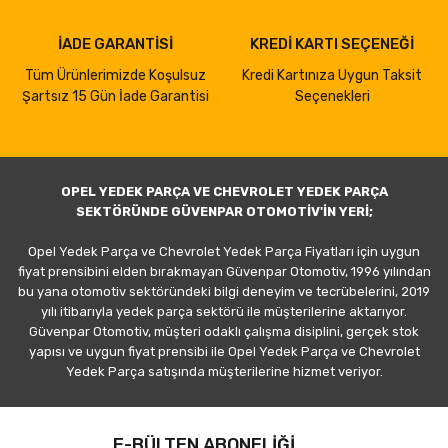
İADE GARANTİSİ
KREDİ KARTI SEÇENEĞİ
Tüm Ürünlerimizde Koşulsuz
Kredi Kartınıza Uygun Taksit
Şartsız 15 Gün İade Garantisi
Seçenekleri
OPEL YEDEK PARÇA VE CHEVROLET YEDEK PARÇA
SEKTÖRÜNDE GÜVENPAR OTOMOTİV'İN YERİ;
Opel Yedek Parça ve Chevrolet Yedek Parça Fiyatları için uygun
fiyat prensibini elden bırakmayan Güvenpar Otomotiv, 1996 yılından
bu yana otomotiv sektöründeki bilgi deneyim ve tecrübelerini, 2019
yılı itibarıyla yedek parça sektörü ile müşterilerine aktarıyor.
Güvenpar Otomotiv, müşteri odaklı çalışma disiplini, gerçek stok
yapısı ve uygun fiyat prensibi ile Opel Yedek Parça ve Chevrolet
Yedek Parça satışında müşterilerine hizmet veriyor.
E-BÜLTEN ABONELİĞİ