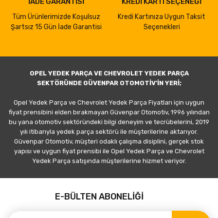
İADE GARANTİSİ
KREDİ KARTI SEÇENEĞİ
Tüm Ürünlerimizde Koşulsuz
Kredi Kartınıza Uygun Taksit
Şartsız 15 Gün İade Garantisi
Seçenekleri
OPEL YEDEK PARÇA VE CHEVROLET YEDEK PARÇA
SEKTÖRÜNDE GÜVENPAR OTOMOTİV'İN YERİ;
Opel Yedek Parça ve Chevrolet Yedek Parça Fiyatları için uygun
fiyat prensibini elden bırakmayan Güvenpar Otomotiv, 1996 yılından
bu yana otomotiv sektöründeki bilgi deneyim ve tecrübelerini, 2019
yılı itibarıyla yedek parça sektörü ile müşterilerine aktarıyor.
Güvenpar Otomotiv, müşteri odaklı çalışma disiplini, gerçek stok
yapısı ve uygun fiyat prensibi ile Opel Yedek Parça ve Chevrolet
Yedek Parça satışında müşterilerine hizmet veriyor.
E-BÜLTEN ABONELİĞİ