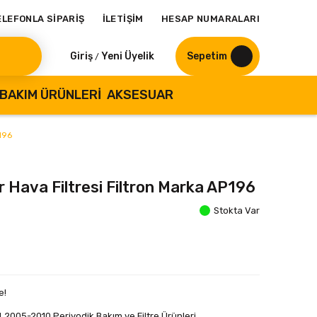
ELEFONLA SİPARİŞ
İLETİŞİM
HESAP NUMARALARI
Giriş
Yeni Üyelik
Sepetim
/
BAKIM ÜRÜNLERI
AKSESUAR
P196
r Hava Filtresi Filtron Marka AP196
Stokta Var
e!
4 2005-2010 Periyodik Bakım ve Filtre Ürünleri