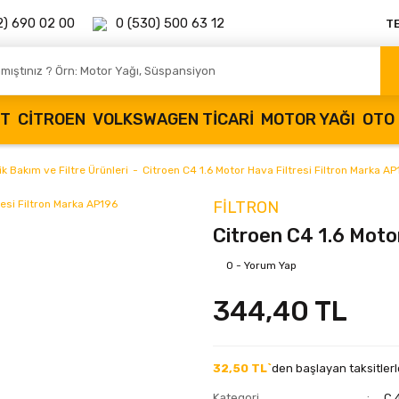
2) 690 02 00
0 (530) 500 63 12
T
OT
CITROEN
VOLKSWAGEN TICARI
MOTOR YAĞI
OTO 
 Bakım ve Filtre Ürünleri
Citroen C4 1.6 Motor Hava Filtresi Filtron Marka A
FILTRON
Citroen C4 1.6 Moto
0 - Yorum Yap
344,40 TL
32,50 TL`
den başlayan taksitlerl
Kategori
C 