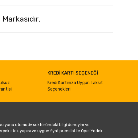
n Markasıdır.
ımıza iletebilirsiniz.
KREDİ KARTI SEÇENEĞİ
ulsuz
Kredi Kartınıza Uygun Taksit
antisi
Seçenekleri
 bu yana otomotiv sektöründeki bilgi deneyim ve
gerçek stok yapısı ve uygun fiyat prensibi ile Opel Yedek