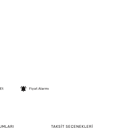
 Et
Fiyat Alarmı
UMLARI
TAKSIT SEÇENEKLERI