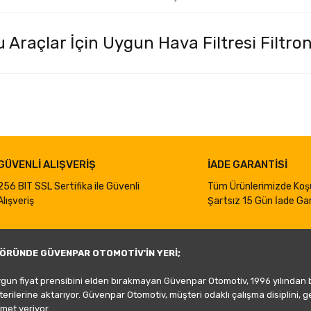
u Araçlar İçin Uygun Hava Filtresi Filtro
iğer konularda yetersiz gördüğünüz noktaları öneri formunu kullanarak taraf
Bu ürüne ilk yorumu siz yapın!
Yorum Yaz
GÜVENLİ ALIŞVERİŞ
İADE GARANTİSİ
256 BIT SSL Sertifika ile Güvenli
Tüm Ürünlerimizde Koş
Alışveriş
Şartsız 15 Gün İade Gar
ÖRÜNDE GÜVENPAR OTOMOTİV'İN YERİ;
ygun fiyat prensibini elden bırakmayan Güvenpar Otomotiv, 1996 yılından
şterilerine aktarıyor. Güvenpar Otomotiv, müşteri odaklı çalışma disiplini, 
met veriyor.