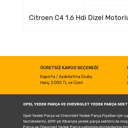
Citroen C4 1.6 Hdi Dizel Motorl
Bu ürünün fiyat bilgisi, resim, ürün açıklamalarında ve d
Görüş ve önerileriniz için teşekkür ederiz.
Ürün resmi kalitesiz, bozuk veya görüntülenemiyor.
ÜCRETSİZ KARGO SEÇENEĞİ
Ürün açıklamasında eksik bilgiler bulunuyor.
Ürün bilgilerinde hatalar bulunuyor.
Kaporta / Aydınlatma Grubu
Hariç 3.000 TL ve Üzeri
Ürün fiyatı diğer sitelerden daha pahalı.
Bu ürüne benzer farklı alternatifler olmalı.
OPEL YEDEK PARÇA VE CHEVROLET YEDEK PARÇA SEKT
Opel Yedek Parça ve Chevrolet Yedek Parça Fiyatları için u
tecrübelerini, 2019 yılı itibarıyla yedek parça sektörü ile mü
Parça ve Chevrolet Yedek Parça satışında müşterilerine hiz