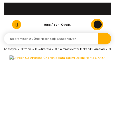
Giriş
/
Yeni Üyelik
Anasayfa
Citroen
C 3 Aircross
C 3 Aircross Motor Mekanik Parçaları
Cıtr