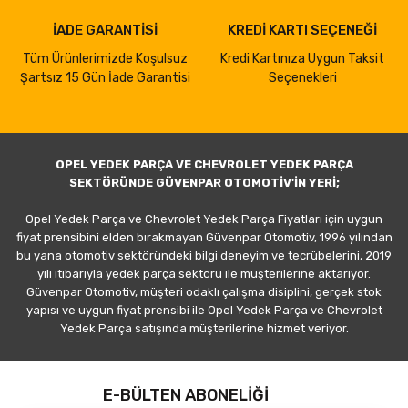
İADE GARANTİSİ
KREDİ KARTI SEÇENEĞİ
Tüm Ürünlerimizde Koşulsuz
Kredi Kartınıza Uygun Taksit
Şartsız 15 Gün İade Garantisi
Seçenekleri
OPEL YEDEK PARÇA VE CHEVROLET YEDEK PARÇA
SEKTÖRÜNDE GÜVENPAR OTOMOTİV'İN YERİ;
Opel Yedek Parça ve Chevrolet Yedek Parça Fiyatları için uygun
fiyat prensibini elden bırakmayan Güvenpar Otomotiv, 1996 yılından
bu yana otomotiv sektöründeki bilgi deneyim ve tecrübelerini, 2019
yılı itibarıyla yedek parça sektörü ile müşterilerine aktarıyor.
Güvenpar Otomotiv, müşteri odaklı çalışma disiplini, gerçek stok
yapısı ve uygun fiyat prensibi ile Opel Yedek Parça ve Chevrolet
Yedek Parça satışında müşterilerine hizmet veriyor.
E-BÜLTEN ABONELİĞİ