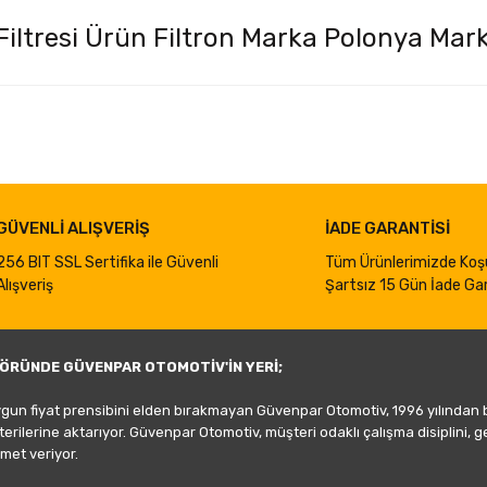
Filtresi Ürün Filtron Marka Polonya Mark
iğer konularda yetersiz gördüğünüz noktaları öneri formunu kullanarak taraf
Bu ürüne ilk yorumu siz yapın!
Yorum Yaz
GÜVENLİ ALIŞVERİŞ
İADE GARANTİSİ
256 BIT SSL Sertifika ile Güvenli
Tüm Ürünlerimizde Koş
Alışveriş
Şartsız 15 Gün İade Gar
ÖRÜNDE GÜVENPAR OTOMOTİV'İN YERİ;
ygun fiyat prensibini elden bırakmayan Güvenpar Otomotiv, 1996 yılından
şterilerine aktarıyor. Güvenpar Otomotiv, müşteri odaklı çalışma disiplini, 
met veriyor.
Gönder