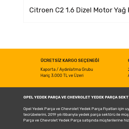
Citroen C2 1.6 Dizel Motor Yağ 
Bu ürünün fiyat bilgisi, resim, ürün açıklamalarında ve d
Görüş ve önerileriniz için teşekkür ederiz.
Ürün resmi kalitesiz, bozuk veya görüntülenemiyor.
ÜCRETSİZ KARGO SEÇENEĞİ
Ürün açıklamasında eksik bilgiler bulunuyor.
Ürün bilgilerinde hatalar bulunuyor.
Kaporta / Aydınlatma Grubu
Hariç 3.000 TL ve Üzeri
Ürün fiyatı diğer sitelerden daha pahalı.
Bu ürüne benzer farklı alternatifler olmalı.
OPEL YEDEK PARÇA VE CHEVROLET YEDEK PARÇA SEKT
Opel Yedek Parça ve Chevrolet Yedek Parça Fiyatları için u
tecrübelerini, 2019 yılı itibarıyla yedek parça sektörü ile mü
Parça ve Chevrolet Yedek Parça satışında müşterilerine hiz