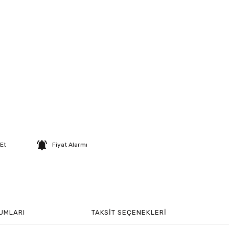
 Et
Fiyat Alarmı
UMLARI
TAKSIT SEÇENEKLERI