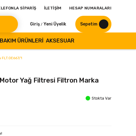
ELEFONLA SİPARİŞ
İLETİŞİM
HESAP NUMARALARI
Giriş
Yeni Üyelik
Sepetim
/
BAKIM ÜRÜNLERI
AKSESUAR
ka FLT.OE667/1
 Motor Yağ Filtresi Filtron Marka
Stokta Var
e!