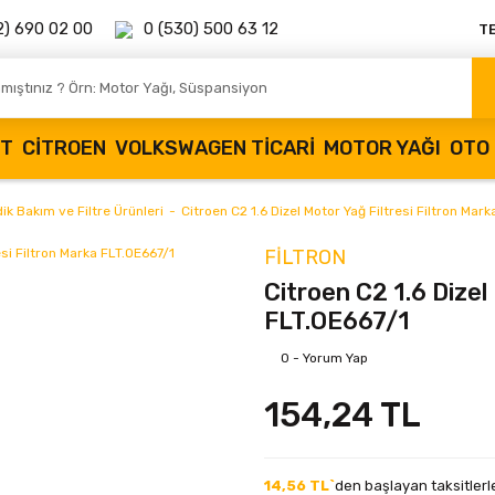
2) 690 02 00
0 (530) 500 63 12
T
OT
CITROEN
VOLKSWAGEN TICARI
MOTOR YAĞI
OTO 
k Bakım ve Filtre Ürünleri
Citroen C2 1.6 Dizel Motor Yağ Filtresi Filtron Mar
FILTRON
Citroen C2 1.6 Dizel
FLT.OE667/1
0 - Yorum Yap
154,24 TL
14,56 TL`
den başlayan taksitlerl