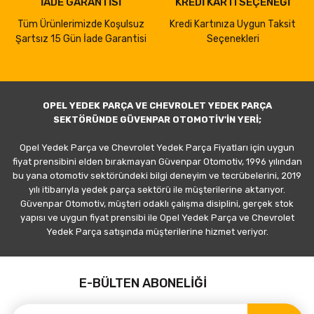
İADE GARANTİSİ
KREDİ KARTI SEÇENEĞİ
Tüm Ürünlerimizde Koşulsuz
Kredi Kartınıza Uygun Taksit
Şartsız 15 Gün İade Garantisi
Seçenekleri
OPEL YEDEK PARÇA VE CHEVROLET YEDEK PARÇA
SEKTÖRÜNDE GÜVENPAR OTOMOTİV'İN YERİ;
Opel Yedek Parça ve Chevrolet Yedek Parça Fiyatları için uygun
fiyat prensibini elden bırakmayan Güvenpar Otomotiv, 1996 yılından
bu yana otomotiv sektöründeki bilgi deneyim ve tecrübelerini, 2019
yılı itibarıyla yedek parça sektörü ile müşterilerine aktarıyor.
Güvenpar Otomotiv, müşteri odaklı çalışma disiplini, gerçek stok
yapısı ve uygun fiyat prensibi ile Opel Yedek Parça ve Chevrolet
Yedek Parça satışında müşterilerine hizmet veriyor.
E-BÜLTEN ABONELİĞİ