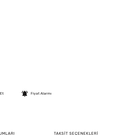
 Et
Fiyat Alarmı
UMLARI
TAKSIT SEÇENEKLERI