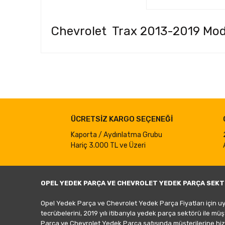
Chevrolet Trax 2013-2019 Mode
Bu ürünün fiyat bilgisi, resim, ürün açıklamalarında ve d
Görüş ve önerileriniz için teşekkür ederiz.
Ürün resmi kalitesiz, bozuk veya görüntülenemiyor.
ÜCRETSİZ KARGO SEÇENEĞİ
Ürün açıklamasında eksik bilgiler bulunuyor.
Ürün bilgilerinde hatalar bulunuyor.
Kaporta / Aydınlatma Grubu
Hariç 3.000 TL ve Üzeri
Ürün fiyatı diğer sitelerden daha pahalı.
Bu ürüne benzer farklı alternatifler olmalı.
OPEL YEDEK PARÇA VE CHEVROLET YEDEK PARÇA SEKT
Opel Yedek Parça ve Chevrolet Yedek Parça Fiyatları için u
tecrübelerini, 2019 yılı itibarıyla yedek parça sektörü ile mü
Parça ve Chevrolet Yedek Parça satışında müşterilerine hiz