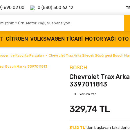
2) 690 02 00
0 (530) 500 63 12
T
OT
CITROEN
VOLKSWAGEN TICARI
MOTOR YAĞI
OTO 
roseri ve Kaporta Parçaları
Chevrolet Trax Arka Silecek Süpürgesi Bosch M
BOSCH
Chevrolet Trax Arka
3397011813
0 - Yorum Yap
329,74 TL
31,12 TL`
den başlayan taksitlerle