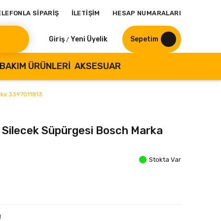
ELEFONLA SİPARİŞ
İLETİŞİM
HESAP NUMARALARI
Giriş
Yeni Üyelik
Sepetim
/
BAKIM ÜRÜNLERI
AKSESUAR
arka 3397011813
 Silecek Süpürgesi Bosch Marka
Stokta Var
!