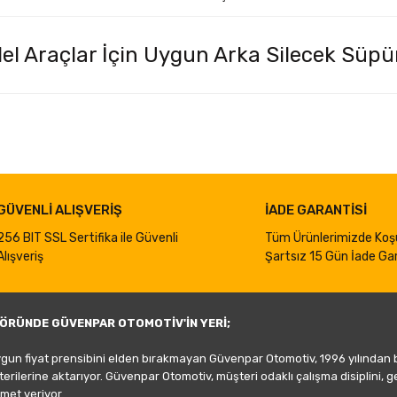
l Araçlar İçin Uygun Arka Silecek Süpü
iğer konularda yetersiz gördüğünüz noktaları öneri formunu kullanarak taraf
Bu ürüne ilk yorumu siz yapın!
Yorum Yaz
GÜVENLİ ALIŞVERİŞ
İADE GARANTİSİ
256 BIT SSL Sertifika ile Güvenli
Tüm Ürünlerimizde Koş
Alışveriş
Şartsız 15 Gün İade Gar
ÖRÜNDE GÜVENPAR OTOMOTİV'İN YERİ;
ygun fiyat prensibini elden bırakmayan Güvenpar Otomotiv, 1996 yılından
şterilerine aktarıyor. Güvenpar Otomotiv, müşteri odaklı çalışma disiplini, 
met veriyor.