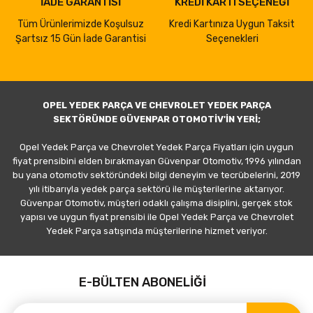
İADE GARANTİSİ
KREDİ KARTI SEÇENEĞİ
Tüm Ürünlerimizde Koşulsuz
Kredi Kartınıza Uygun Taksit
Şartsız 15 Gün İade Garantisi
Seçenekleri
OPEL YEDEK PARÇA VE CHEVROLET YEDEK PARÇA
SEKTÖRÜNDE GÜVENPAR OTOMOTİV'İN YERİ;
Opel Yedek Parça ve Chevrolet Yedek Parça Fiyatları için uygun
fiyat prensibini elden bırakmayan Güvenpar Otomotiv, 1996 yılından
bu yana otomotiv sektöründeki bilgi deneyim ve tecrübelerini, 2019
yılı itibarıyla yedek parça sektörü ile müşterilerine aktarıyor.
Güvenpar Otomotiv, müşteri odaklı çalışma disiplini, gerçek stok
yapısı ve uygun fiyat prensibi ile Opel Yedek Parça ve Chevrolet
Yedek Parça satışında müşterilerine hizmet veriyor.
E-BÜLTEN ABONELİĞİ