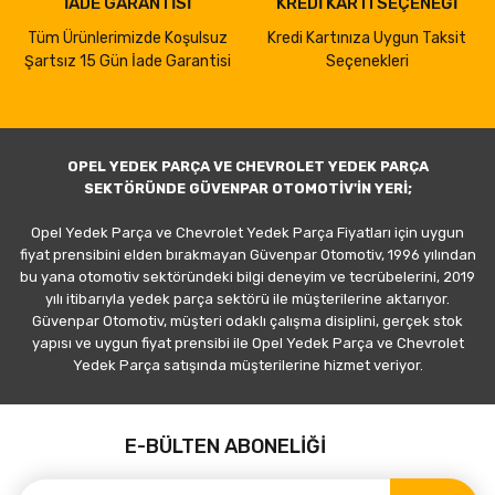
İADE GARANTİSİ
KREDİ KARTI SEÇENEĞİ
Tüm Ürünlerimizde Koşulsuz
Kredi Kartınıza Uygun Taksit
Şartsız 15 Gün İade Garantisi
Seçenekleri
OPEL YEDEK PARÇA VE CHEVROLET YEDEK PARÇA
SEKTÖRÜNDE GÜVENPAR OTOMOTİV'İN YERİ;
Opel Yedek Parça ve Chevrolet Yedek Parça Fiyatları için uygun
fiyat prensibini elden bırakmayan Güvenpar Otomotiv, 1996 yılından
bu yana otomotiv sektöründeki bilgi deneyim ve tecrübelerini, 2019
yılı itibarıyla yedek parça sektörü ile müşterilerine aktarıyor.
Güvenpar Otomotiv, müşteri odaklı çalışma disiplini, gerçek stok
yapısı ve uygun fiyat prensibi ile Opel Yedek Parça ve Chevrolet
Yedek Parça satışında müşterilerine hizmet veriyor.
E-BÜLTEN ABONELİĞİ