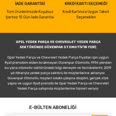
İADE GARANTİSİ
KREDİ KARTI SEÇENEĞİ
Tüm Ürünlerimizde Koşulsuz
Kredi Kartınıza Uygun Taksit
Şartsız 15 Gün İade Garantisi
Seçenekleri
OPEL YEDEK PARÇA VE CHEVROLET YEDEK PARÇA
SEKTÖRÜNDE GÜVENPAR OTOMOTİV'İN YERİ;
Opel Yedek Parça ve Chevrolet Yedek Parça Fiyatları için uygun
fiyat prensibini elden bırakmayan Güvenpar Otomotiv, 1996 yılından
bu yana otomotiv sektöründeki bilgi deneyim ve tecrübelerini, 2019
yılı itibarıyla yedek parça sektörü ile müşterilerine aktarıyor.
Güvenpar Otomotiv, müşteri odaklı çalışma disiplini, gerçek stok
yapısı ve uygun fiyat prensibi ile Opel Yedek Parça ve Chevrolet
Yedek Parça satışında müşterilerine hizmet veriyor.
E-BÜLTEN ABONELİĞİ