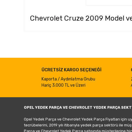
Chevrolet Cruze 2009 Model ve
Bu ürünün fiyat bilgisi, resim, ürün açıklamalarında ve d
Görüş ve önerileriniz için teşekkür ederiz.
Ürün resmi kalitesiz, bozuk veya görüntülenemiyor.
ÜCRETSİZ KARGO SEÇENEĞİ
Ürün açıklamasında eksik bilgiler bulunuyor.
Ürün bilgilerinde hatalar bulunuyor.
Kaporta / Aydınlatma Grubu
Hariç 3.000 TL ve Üzeri
Ürün fiyatı diğer sitelerden daha pahalı.
Bu ürüne benzer farklı alternatifler olmalı.
OPEL YEDEK PARÇA VE CHEVROLET YEDEK PARÇA SEKT
Opel Yedek Parça ve Chevrolet Yedek Parça Fiyatları için u
tecrübelerini, 2019 yılı itibarıyla yedek parça sektörü ile mü
Parça ve Chevrolet Yedek Parça satışında müşterilerine hiz