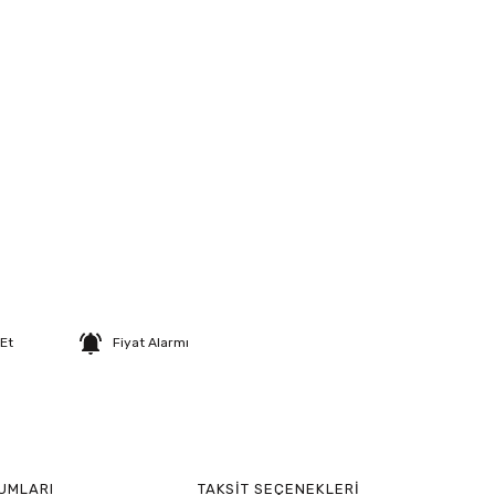
 Et
Fiyat Alarmı
UMLARI
TAKSIT SEÇENEKLERI