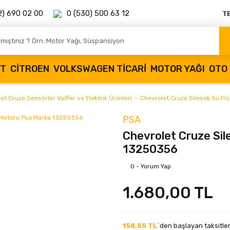
2) 690 02 00
0 (530) 500 63 12
T
OT
CITROEN
VOLKSWAGEN TICARI
MOTOR YAĞI
OTO 
et Cruze Sensörler Valfler ve Elektrik Ürünleri
Chevrolet Cruze Silecek Su F
PSA
Chevrolet Cruze Sil
13250356
0 - Yorum Yap
1.680,00 TL
158,55 TL`
den başlayan taksitler