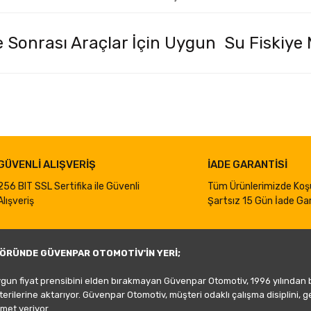
 Sonrası Araçlar İçin Uygun Su Fiskiye
iğer konularda yetersiz gördüğünüz noktaları öneri formunu kullanarak taraf
Bu ürüne ilk yorumu siz yapın!
Yorum Yaz
GÜVENLİ ALIŞVERİŞ
İADE GARANTİSİ
256 BIT SSL Sertifika ile Güvenli
Tüm Ürünlerimizde Koş
Alışveriş
Şartsız 15 Gün İade Gar
ÖRÜNDE GÜVENPAR OTOMOTİV'İN YERİ;
ygun fiyat prensibini elden bırakmayan Güvenpar Otomotiv, 1996 yılından
şterilerine aktarıyor. Güvenpar Otomotiv, müşteri odaklı çalışma disiplini, 
met veriyor.