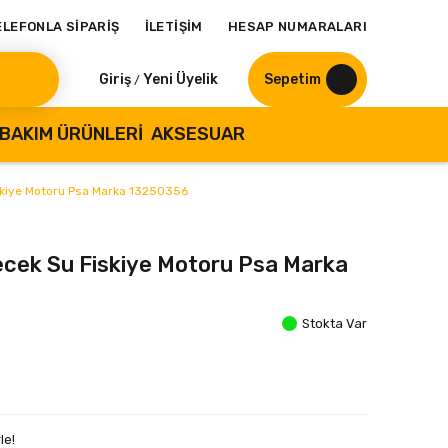
ELEFONLA SİPARİŞ
İLETİŞİM
HESAP NUMARALARI
Giriş
Yeni Üyelik
Sepetim
/
BAKIM ÜRÜNLERI
AKSESUAR
iskiye Motoru Psa Marka 13250356
ecek Su Fiskiye Motoru Psa Marka
Stokta Var
le!