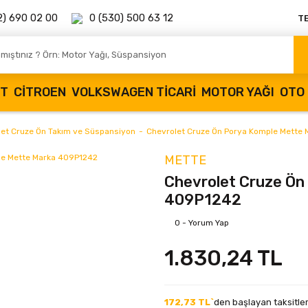
2) 690 02 00
0 (530) 500 63 12
T
OT
CITROEN
VOLKSWAGEN TICARI
MOTOR YAĞI
OTO 
let Cruze Ön Takım ve Süspansiyon
Chevrolet Cruze Ön Porya Komple Mette
METTE
Chevrolet Cruze Ön
409P1242
0 - Yorum Yap
1.830,24 TL
172,73 TL`
den başlayan taksitler