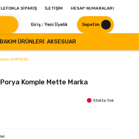
ELEFONLA SİPARİŞ
İLETİŞİM
HESAP NUMARALARI
Giriş
Yeni Üyelik
Sepetim
/
BAKIM ÜRÜNLERI
AKSESUAR
 Marka 409P1242
 Porya Komple Mette Marka
Stokta Yok
le!