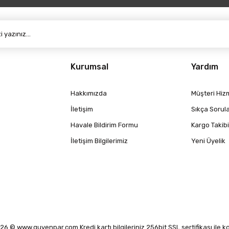
Kurumsal
Yardım
Hakkımızda
Müşteri Hizm
İletişim
Sıkça Sorul
Havale Bildirim Formu
Kargo Takibi
İletişim Bilgilerimiz
Yeni Üyelik
6 © www.guvenpar.com Kredi kartı bilgileriniz 256bit SSL sertifikası ile 