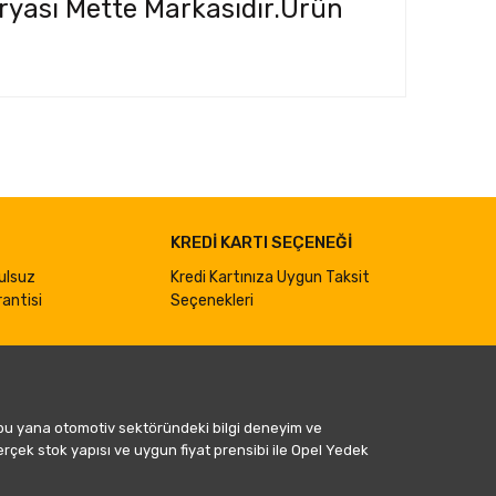
ryası Mette Markasıdır.Ürün
ımıza iletebilirsiniz.
KREDİ KARTI SEÇENEĞİ
ulsuz
Kredi Kartınıza Uygun Taksit
antisi
Seçenekleri
 bu yana otomotiv sektöründeki bilgi deneyim ve
gerçek stok yapısı ve uygun fiyat prensibi ile Opel Yedek