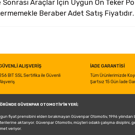
 Sonrası Araçlar İçin Uygun Ön Teker Po
termemekle Beraber Adet Satış Fiyatıdır.
iğer konularda yetersiz gördüğünüz noktaları öneri formunu kullanarak taraf
Bu ürüne ilk yorumu siz yapın!
Yorum Yaz
GÜVENLİ ALIŞVERİŞ
İADE GARANTİSİ
256 BIT SSL Sertifika ile Güvenli
Tüm Ürünlerimizde Koş
Alışveriş
Şartsız 15 Gün İade Gar
ÖRÜNDE GÜVENPAR OTOMOTİV'İN YERİ;
ygun fiyat prensibini elden bırakmayan Güvenpar Otomotiv, 1996 yılından
şterilerine aktarıyor. Güvenpar Otomotiv, müşteri odaklı çalışma disiplini, 
met veriyor.
Gönder