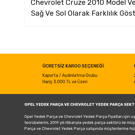
Chevrolet Cruze 2010 Model Ve
Sağ Ve Sol Olarak Farklılık Gös
Bu ürünün fiyat bilgisi, resim, ürün açıklamalarında ve d
Görüş ve önerileriniz için teşekkür ederiz.
Ürün resmi kalitesiz, bozuk veya görüntülenemiyor.
ÜCRETSİZ KARGO SEÇENEĞİ
Ürün açıklamasında eksik bilgiler bulunuyor.
Ürün bilgilerinde hatalar bulunuyor.
Kaporta / Aydınlatma Grubu
Hariç 3.000 TL ve Üzeri
Ürün fiyatı diğer sitelerden daha pahalı.
Bu ürüne benzer farklı alternatifler olmalı.
OPEL YEDEK PARÇA VE CHEVROLET YEDEK PARÇA SEKT
Opel Yedek Parça ve Chevrolet Yedek Parça Fiyatları için u
tecrübelerini, 2019 yılı itibarıyla yedek parça sektörü ile mü
Parça ve Chevrolet Yedek Parça satışında müşterilerine hiz