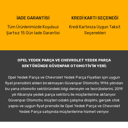
İADE GARANTİSİ
KREDİ KARTI SEÇENEĞİ
Tüm Ürünlerimizde Koşulsuz
Kredi Kartınıza Uygun Taksit
Şartsız 15 Gün İade Garantisi
Seçenekleri
OPEL YEDEK PARÇA VE CHEVROLET YEDEK PARÇA
SEKTÖRÜNDE GÜVENPAR OTOMOTİV'İN YERİ;
Opel Yedek Parça ve Chevrolet Yedek Parça Fiyatları için uygun
fiyat prensibini elden bırakmayan Güvenpar Otomotiv, 1996 yılından
bu yana otomotiv sektöründeki bilgi deneyim ve tecrübelerini, 2019
yılı itibarıyla yedek parça sektörü ile müşterilerine aktarıyor.
Güvenpar Otomotiv, müşteri odaklı çalışma disiplini, gerçek stok
yapısı ve uygun fiyat prensibi ile Opel Yedek Parça ve Chevrolet
Yedek Parça satışında müşterilerine hizmet veriyor.