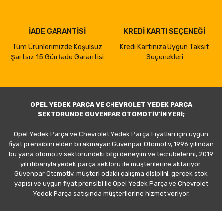
İADE GARANTİSİ
KREDİ KARTI SEÇENEĞİ
Tüm Ürünlerimizde Koşulsuz
Kredi Kartınıza Uygun Taksit
Şartsız 15 Gün İade Garantisi
Seçenekleri
OPEL YEDEK PARÇA VE CHEVROLET YEDEK PARÇA
SEKTÖRÜNDE GÜVENPAR OTOMOTİV'İN YERİ;
Opel Yedek Parça ve Chevrolet Yedek Parça Fiyatları için uygun
fiyat prensibini elden bırakmayan Güvenpar Otomotiv, 1996 yılından
bu yana otomotiv sektöründeki bilgi deneyim ve tecrübelerini, 2019
yılı itibarıyla yedek parça sektörü ile müşterilerine aktarıyor.
Güvenpar Otomotiv, müşteri odaklı çalışma disiplini, gerçek stok
yapısı ve uygun fiyat prensibi ile Opel Yedek Parça ve Chevrolet
Yedek Parça satışında müşterilerine hizmet veriyor.