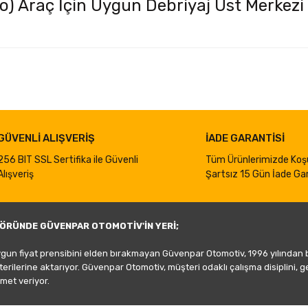
o) Araç İçin Uygun Debriyaj Üst Merkezi
iğer konularda yetersiz gördüğünüz noktaları öneri formunu kullanarak taraf
Bu ürüne ilk yorumu siz yapın!
Yorum Yaz
GÜVENLİ ALIŞVERİŞ
İADE GARANTİSİ
256 BIT SSL Sertifika ile Güvenli
Tüm Ürünlerimizde Koş
Alışveriş
Şartsız 15 Gün İade Gar
ÖRÜNDE GÜVENPAR OTOMOTİV'İN YERİ;
ygun fiyat prensibini elden bırakmayan Güvenpar Otomotiv, 1996 yılından
şterilerine aktarıyor. Güvenpar Otomotiv, müşteri odaklı çalışma disiplini, 
met veriyor.
Gönder