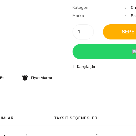
Kategori
Ch
Marka
Ps
SEPE
Karşılaştır
 Et
Fiyat Alarmı
UMLARI
TAKSIT SEÇENEKLERI