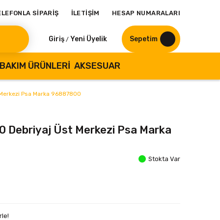
ELEFONLA SİPARİŞ
İLETİŞİM
HESAP NUMARALARI
Giriş
Yeni Üyelik
Sepetim
/
BAKIM ÜRÜNLERI
AKSESUAR
 Merkezi Psa Marka 96887800
0 Debriyaj Üst Merkezi Psa Marka
Stokta Var
le!