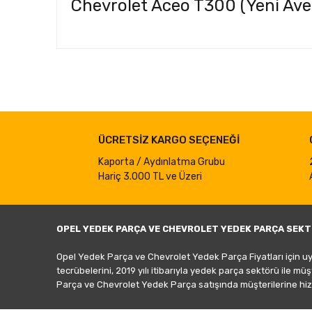
Chevrolet Aceo T300 (Yeni Ave
Bu ürünün fiyat bilgisi, resim, ürün açıklamalarında ve d
Görüş ve önerileriniz için teşekkür ederiz.
Ürün resmi kalitesiz, bozuk veya görüntülenemiyor.
ÜCRETSİZ KARGO SEÇENEĞİ
Ürün açıklamasında eksik bilgiler bulunuyor.
Ürün bilgilerinde hatalar bulunuyor.
Kaporta / Aydınlatma Grubu
Hariç 3.000 TL ve Üzeri
Ürün fiyatı diğer sitelerden daha pahalı.
Bu ürüne benzer farklı alternatifler olmalı.
OPEL YEDEK PARÇA VE CHEVROLET YEDEK PARÇA SEKT
Opel Yedek Parça ve Chevrolet Yedek Parça Fiyatları için u
tecrübelerini, 2019 yılı itibarıyla yedek parça sektörü ile mü
Parça ve Chevrolet Yedek Parça satışında müşterilerine hiz