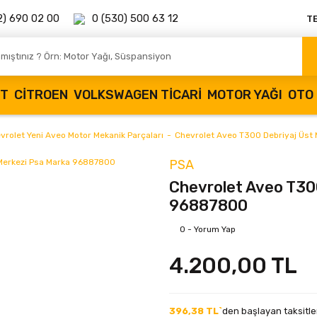
2) 690 02 00
0 (530) 500 63 12
T
OT
CITROEN
VOLKSWAGEN TICARI
MOTOR YAĞI
OTO 
vrolet Yeni Aveo Motor Mekanik Parçaları
Chevrolet Aveo T300 Debriyaj Üst
PSA
Chevrolet Aveo T30
96887800
0 - Yorum Yap
4.200,00 TL
396,38 TL`
den başlayan taksitler