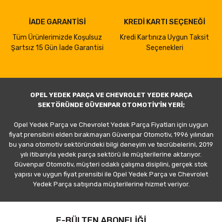
İADE GARANTİSİ
KREDİ KARTI SEÇENEĞİ
Tüm Ürünlerimizde Koşulsuz
Kredi Kartınıza Uygun Taksit
Şartsız 15 Gün İade Garantisi
Seçenekleri
OPEL YEDEK PARÇA VE CHEVROLET YEDEK PARÇA
SEKTÖRÜNDE GÜVENPAR OTOMOTİV'İN YERİ;
Opel Yedek Parça ve Chevrolet Yedek Parça Fiyatları için uygun
fiyat prensibini elden bırakmayan Güvenpar Otomotiv, 1996 yılından
bu yana otomotiv sektöründeki bilgi deneyim ve tecrübelerini, 2019
yılı itibarıyla yedek parça sektörü ile müşterilerine aktarıyor.
Güvenpar Otomotiv, müşteri odaklı çalışma disiplini, gerçek stok
yapısı ve uygun fiyat prensibi ile Opel Yedek Parça ve Chevrolet
Yedek Parça satışında müşterilerine hizmet veriyor.
E-BÜLTEN ABONELİĞİ