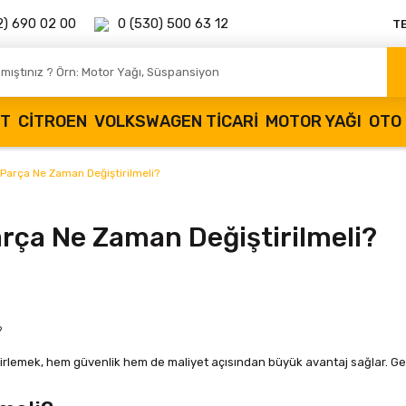
2) 690 02 00
0 (530) 500 63 12
T
OT
CITROEN
VOLKSWAGEN TICARI
MOTOR YAĞI
OTO 
Parça Ne Zaman Değiştirilmeli?
rça Ne Zaman Değiştirilmeli?
rlemek, hem güvenlik hem de maliyet açısından büyük avantaj sağlar. Gec