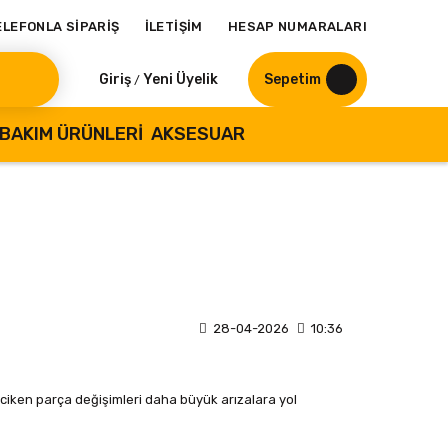
ELEFONLA SİPARİŞ
İLETİŞİM
HESAP NUMARALARI
Giriş
Yeni Üyelik
Sepetim
/
BAKIM ÜRÜNLERI
AKSESUAR
28-04-2026
10:36
iken parça değişimleri daha büyük arızalara yol