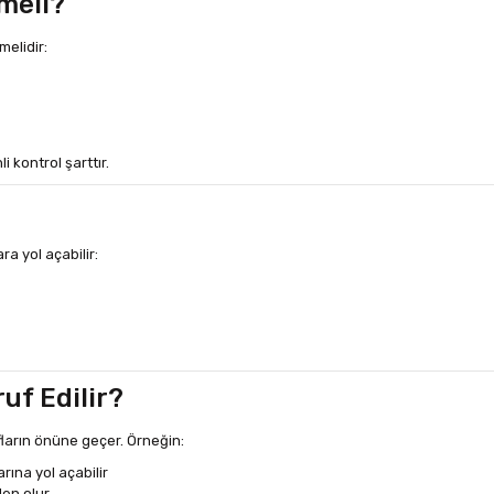
meli?
melidir:
 kontrol şarttır.
a yol açabilir:
uf Edilir?
ların önüne geçer. Örneğin:
ına yol açabilir
den olur