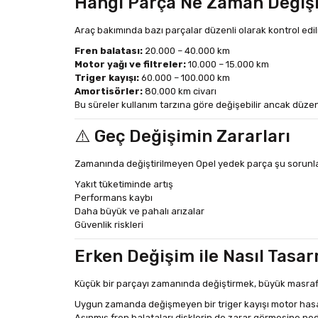
Hangi Parça Ne Zaman Değiş
Araç bakımında bazı parçalar düzenli olarak kontrol edil
Fren balatası:
20.000 – 40.000 km
Motor yağı ve filtreler:
10.000 – 15.000 km
Triger kayışı:
60.000 – 100.000 km
Amortisörler:
80.000 km civarı
Bu süreler kullanım tarzına göre değişebilir ancak düzenli
⚠️ Geç Değişimin Zararları
Zamanında değiştirilmeyen Opel yedek parça şu sorunlar
Yakıt tüketiminde artış
Performans kaybı
Daha büyük ve pahalı arızalar
Güvenlik riskleri
Erken Değişim ile Nasıl Tasarr
Küçük bir parçayı zamanında değiştirmek, büyük masraf
Uygun zamanda değişmeyen bir triger kayışı motor hasar
Aşınmış fren balataları disklerin de zarar görmesine ne