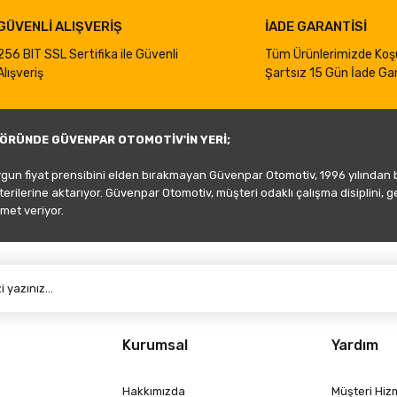
GÜVENLİ ALIŞVERİŞ
İADE GARANTİSİ
256 BIT SSL Sertifika ile Güvenli
Tüm Ürünlerimizde Koş
Alışveriş
Şartsız 15 Gün İade Gar
ÖRÜNDE GÜVENPAR OTOMOTİV'İN YERİ;
ygun fiyat prensibini elden bırakmayan Güvenpar Otomotiv, 1996 yılından
şterilerine aktarıyor. Güvenpar Otomotiv, müşteri odaklı çalışma disiplini, 
met veriyor.
Kurumsal
Yardım
Hakkımızda
Müşteri Hizm